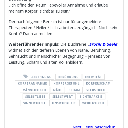
„Ich öffne den Raum liebevoller Annahme und erlaube
meinem Körper, sichtbar zu sein.“
Der nachfolgende Bereich ist nur für angemeldete
Therapeuten / Heiler / Lichtarbeiter... zugänglich. Noch kein
Konto? Dann anmelden
Weiterführender Impuls
: Die Buchreihe „
Erotik & Seele
“
widmet sich den tieferen Ebenen von Nähe, Berührung,
Sehnsucht und menschlicher Begegnung – jenseits von
Leistung, Scham und alten Rollenbildern.
ABLEHNUNG
BERÜHRUNG
INTIMITÄT
KÖRPERANNAHME
KÖRPERGEFÜHL
KÖRPERSCHAM
MÄNNLICHKEIT
NÄHE
SCHAM
SELBSTBILD
SELBSTLIEBE
SELBSTWERT
SICHTBARKEIT
SINNLICHKEIT
UNSICHERHEIT
WEIBLICHKEIT
Beitragsnavigation
Next
Next:
Leistungsdruck in