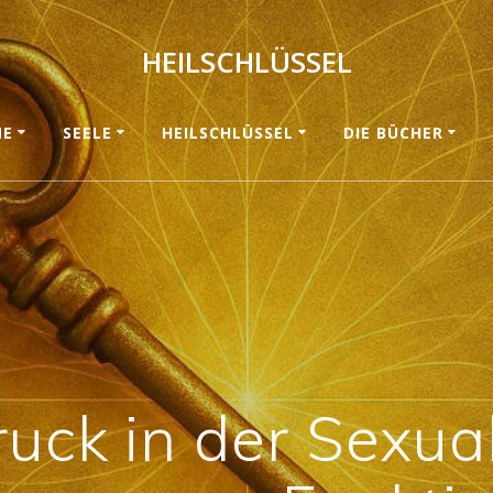
HEILSCHLÜSSEL
ME
SEELE
HEILSCHLÜSSEL
DIE BÜCHER
uck in der Sexua