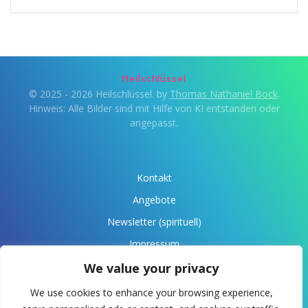
Heilschlüssel
© 2025 - 2026 Heilschlüssel. by
Thomas Nathaniel Bock
.
Hinweis: Alle Bilder sind mit Hilfe von KI entstanden oder
angepasst.
Kontakt
Angebote
Newsletter (spirituell)
Impressum
Datenschutz
We value your privacy
Über Anaris
We use cookies to enhance your browsing experience,