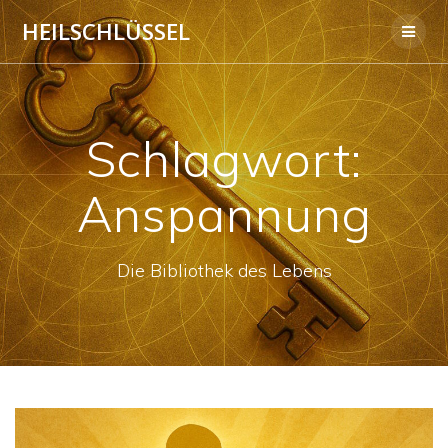
Skip
HEILSCHLÜSSEL
to
content
Schlagwort:
Anspannung
Die Bibliothek des Lebens