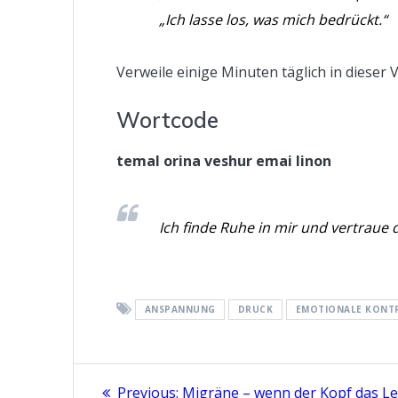
„Ich lasse los, was mich bedrückt.“
Verweile einige Minuten täglich in dieser
Wortcode
temal orina veshur emai linon
Ich finde Ruhe in mir und vertrau
ANSPANNUNG
DRUCK
EMOTIONALE KONT
Beitragsnavigation
Previous
Previous:
Migräne – wenn der Kopf das L