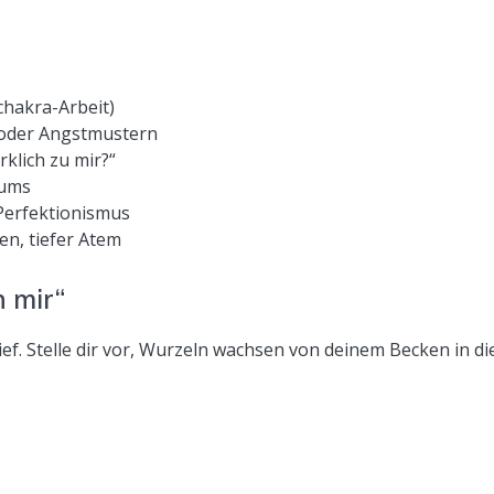
chakra-Arbeit)
 oder Angstmustern
lich zu mir?“
aums
Perfektionismus
n, tiefer Atem
n mir“
ef. Stelle dir vor, Wurzeln wachsen von deinem Becken in di