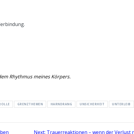
 Verbindung.
e dem Rhythmus meines Körpers.
ROLLE
GRENZTHEMEN
HARNDRANG
UNSICHERHEIT
UNTERLEIB
Next
eben
Next:
Trauerreaktionen – wenn der Verlust n