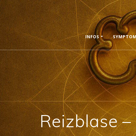
Skip
to
content
INFOS
SYMPTO
Reizblase –