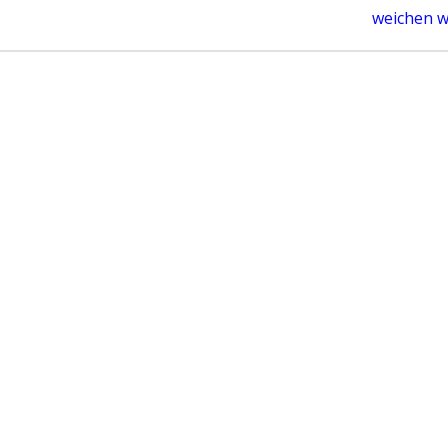
post:
weichen wi