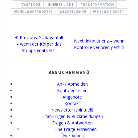
SYMPTOME
INNERES LICHT
TRANSFORMATION
WANDLUNGSPROZESS
WECHSELJAHRE
WEIBLICHE KRAFT
Beitragsnavigation
Previous
Previous:
Schlaganfall
Next
Next:
Inkontinenz – wenn
post:
– wenn der Körper das
post:
Kontrolle verloren geht
Stoppsignal setzt
BESUCHERMENÜ
An- / Abmelden
Konto erstellen
Angebote
Kontakt
Newsletter (spirituell)
Erfahrungen & Rückmeldungen
Fragen & Antworten
Eine Frage einreichen
Über Anaris