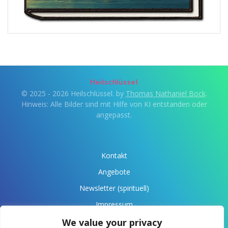
Heilschlüssel
© 2025 - 2026 Heilschlüssel. by
Thomas Nathaniel Bock
.
Hinweis: Alle Bilder sind mit Hilfe von KI entstanden oder
angepasst.
Kontakt
Angebote
Newsletter (spirituell)
Impressum
Datenschutz
We value your privacy