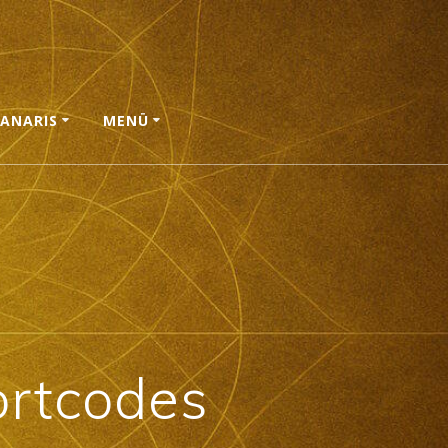
ANARIS
MENÜ
rtcodes