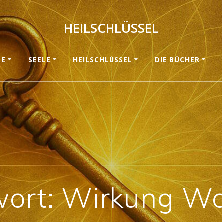
HEILSCHLÜSSEL
ME
SEELE
HEILSCHLÜSSEL
DIE BÜCHER
wort:
Wirkung Wo