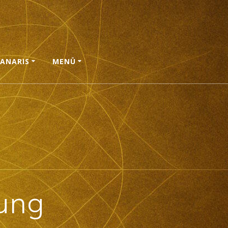
ANARIS
MENÜ
ung