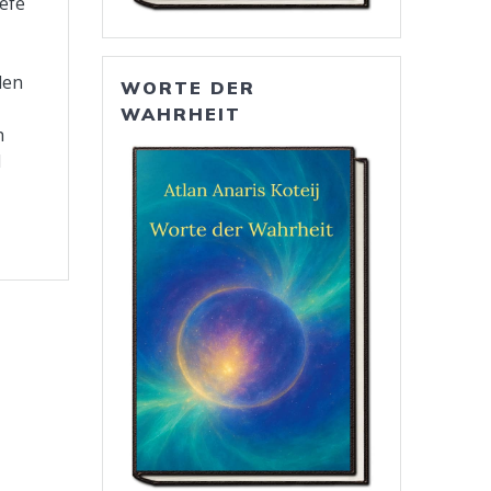
efe
den
WORTE DER
WAHRHEIT
h
l