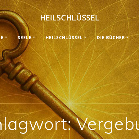
HEILSCHLÜSSEL
ME
SEELE
HEILSCHLÜSSEL
DIE BÜCHER
hlagwort:
Vergeb