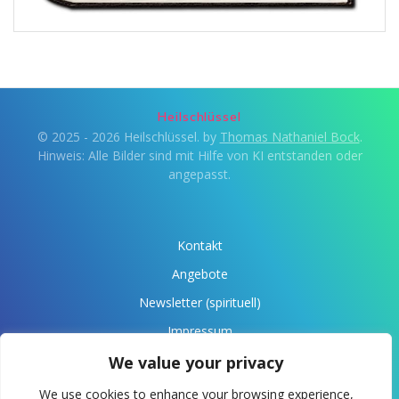
Heilschlüssel
© 2025 - 2026 Heilschlüssel. by
Thomas Nathaniel Bock
.
Hinweis: Alle Bilder sind mit Hilfe von KI entstanden oder
angepasst.
Kontakt
Angebote
Newsletter (spirituell)
Impressum
Datenschutz
We value your privacy
Über Anaris
We use cookies to enhance your browsing experience,