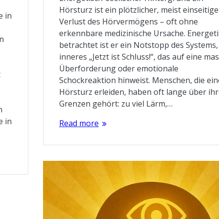
Hörsturz ist ein plötzlicher, meist einseitige
e in
Verlust des Hörvermögens – oft ohne
erkennbare medizinische Ursache. Energeti
rn
betrachtet ist er ein Notstopp des Systems,
inneres „Jetzt ist Schluss!“, das auf eine ma
Überforderung oder emotionale
t
Schockreaktion hinweist. Menschen, die ei
Hörsturz erleiden, haben oft lange über ih
Grenzen gehört: zu viel Lärm,…
m
e in
Read more