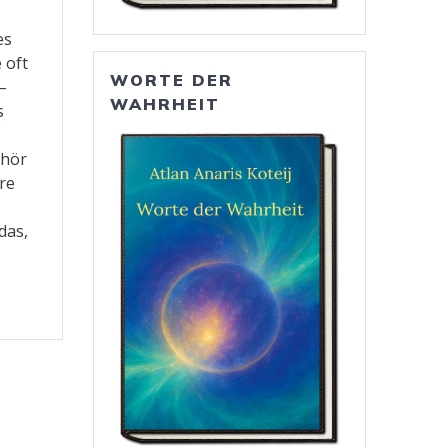
es
 oft
WORTE DER
–
WAHRHEIT
s
ehör
re
das,