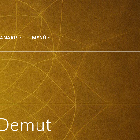
ANARIS
MENÜ
e Demut