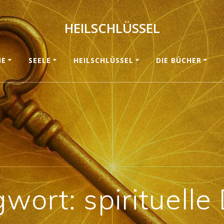
HEILSCHLÜSSEL
ME
SEELE
HEILSCHLÜSSEL
DIE BÜCHER
gwort:
spirituell