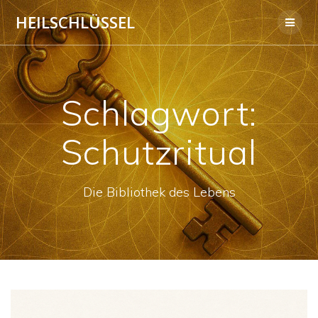
Skip
HEILSCHLÜSSEL
to
content
Schlagwort:
Schutzritual
Die Bibliothek des Lebens