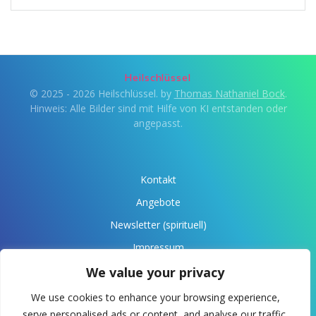
Heilschlüssel
© 2025 - 2026 Heilschlüssel. by
Thomas Nathaniel Bock
.
Hinweis: Alle Bilder sind mit Hilfe von KI entstanden oder
angepasst.
Kontakt
Angebote
Newsletter (spirituell)
Impressum
Datenschutz
We value your privacy
Über Anaris
We use cookies to enhance your browsing experience,
serve personalised ads or content, and analyse our traffic.
Spende