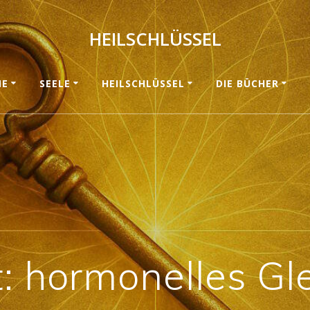
HEILSCHLÜSSEL
ME
SEELE
HEILSCHLÜSSEL
DIE BÜCHER
t:
hormonelles Gl