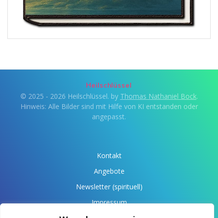
Heilschlüssel
© 2025 - 2026 Heilschlüssel. by
Thomas Nathaniel Bock
.
Hinweis: Alle Bilder sind mit Hilfe von KI entstanden oder
angepasst.
Kontakt
Angebote
Newsletter (spirituell)
Impressum
Datenschutz