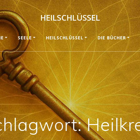
HEILSCHLÜSSEL
ME
SEELE
HEILSCHLÜSSEL
DIE BÜCHER
chlagwort:
Heilkr