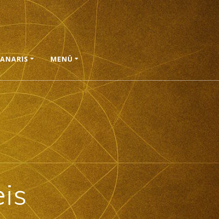
ANARIS
MENÜ
eis