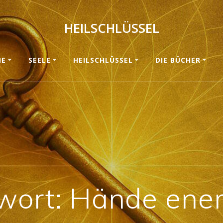
HEILSCHLÜSSEL
ME
SEELE
HEILSCHLÜSSEL
DIE BÜCHER
wort:
Hände ener