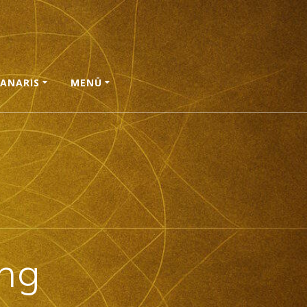
ANARIS
MENÜ
ung