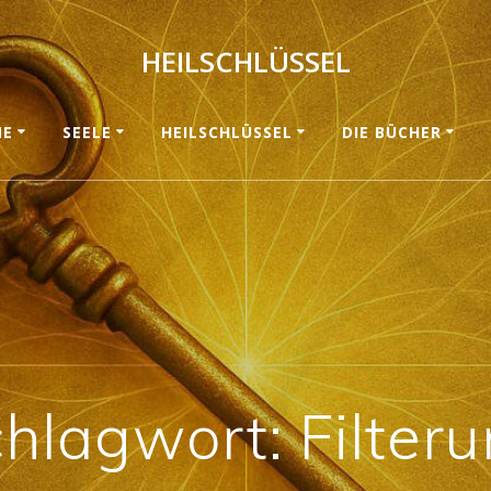
HEILSCHLÜSSEL
ME
SEELE
HEILSCHLÜSSEL
DIE BÜCHER
chlagwort:
Filter