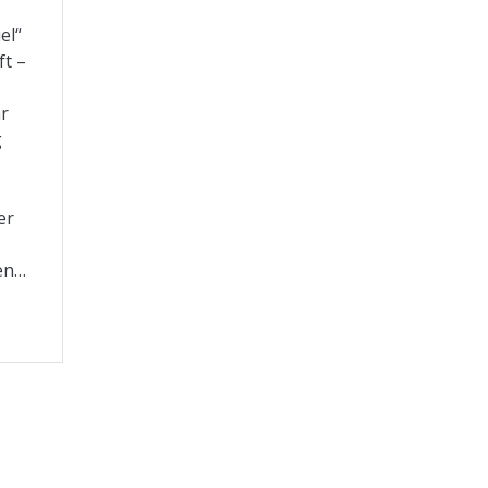
el“
ft –
hr
g
er
fen…