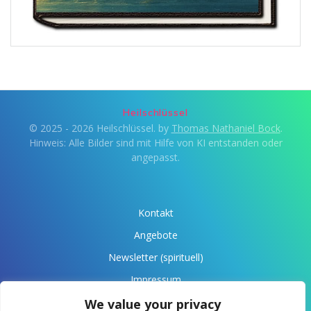
Heilschlüssel
© 2025 - 2026 Heilschlüssel. by
Thomas Nathaniel Bock
.
Hinweis: Alle Bilder sind mit Hilfe von KI entstanden oder
angepasst.
Kontakt
Angebote
Newsletter (spirituell)
Impressum
Datenschutz
We value your privacy