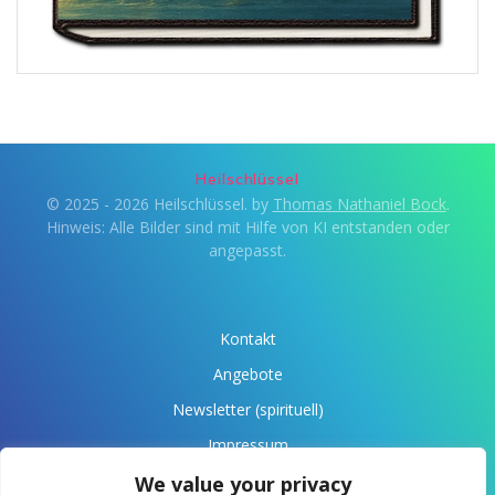
Heilschlüssel
© 2025 - 2026 Heilschlüssel. by
Thomas Nathaniel Bock
.
Hinweis: Alle Bilder sind mit Hilfe von KI entstanden oder
angepasst.
Kontakt
Angebote
Newsletter (spirituell)
Impressum
Datenschutz
We value your privacy