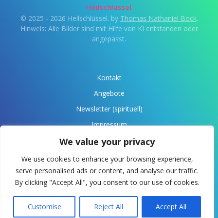
Heilschlüssel
© 2025 - 2026 Heilschlüssel. by
Thomas Nathaniel Bock
.
Hinweis: Alle Bilder sind mit Hilfe von KI entstanden oder
angepasst.
Kontakt
Angebote
Newsletter (spirituell)
Impressum
Datenschutz
We value your privacy
Über Anaris
We use cookies to enhance your browsing experience,
serve personalised ads or content, and analyse our traffic.
Spende
By clicking "Accept All", you consent to our use of cookies.
Customise
Reject All
Accept All