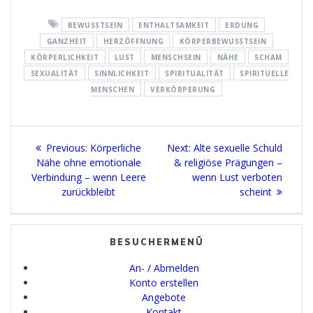
BEWUSSTSEIN
ENTHALTSAMKEIT
ERDUNG
GANZHEIT
HERZÖFFNUNG
KÖRPERBEWUSSTSEIN
KÖRPERLICHKEIT
LUST
MENSCHSEIN
NÄHE
SCHAM
SEXUALITÄT
SINNLICHKEIT
SPIRITUALITÄT
SPIRITUELLE
MENSCHEN
VERKÖRPERUNG
Beitragsnavigation
Previous
Next
Previous:
Körperliche
Next:
Alte sexuelle Schuld
post:
post:
Nähe ohne emotionale
& religiöse Prägungen –
Verbindung – wenn Leere
wenn Lust verboten
zurückbleibt
scheint
BESUCHERMENÜ
An- / Abmelden
Konto erstellen
Angebote
Kontakt