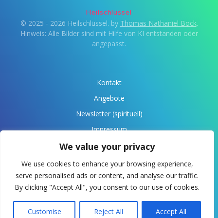
Heilschlüssel
© 2025 - 2026 Heilschlüssel. by
Thomas Nathaniel Bock
.
Hinweis: Alle Bilder sind mit Hilfe von KI entstanden oder
angepasst.
Kontakt
Angebote
Newsletter (spirituell)
Impressum
Datenschutz
We value your privacy
Über Anaris
We use cookies to enhance your browsing experience,
serve personalised ads or content, and analyse our traffic.
Spende
By clicking "Accept All", you consent to our use of cookies.
Customise
Reject All
Accept All