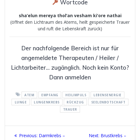
Wortcode
sha’elun mereya thol’an vesham ki’ore nathai
(öffnet den Lichtraum des Atems, heilt gespeicherte Trauer
und ruft die Lebenskraft zurück)
Der nachfolgende Bereich ist nur für
angemeldete Therapeuten / Heiler /
Lichtarbeiter... zugänglich. Noch kein Konto?
Dann anmelden
ATEM
EMPFANG
HEILIMPULS
LEBENSENERGIE
LUNGE
LUNGENKREBS
RÜCKZUG
SEELENBOTSCHAFT
TRAUER
Beitragsnavigation
Previous
Next
Previous:
Darmkrebs –
Next:
Brustkrebs –