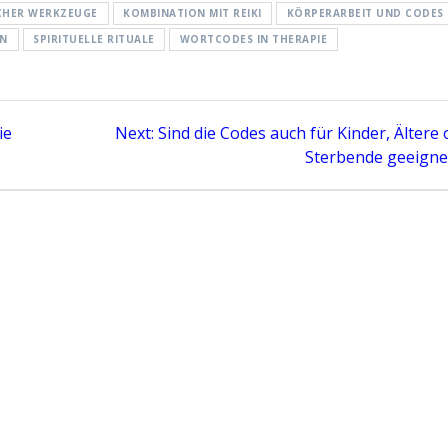
CHER WERKZEUGE
KOMBINATION MIT REIKI
KÖRPERARBEIT UND CODES
ON
SPIRITUELLE RITUALE
WORTCODES IN THERAPIE
Next
ie
Next:
Sind die Codes auch für Kinder, Ältere
post:
Sterbende geeigne