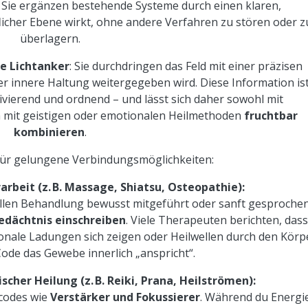
: Sie ergänzen bestehende Systeme durch einen klaren,
licher Ebene wirkt, ohne andere Verfahren zu stören oder z
überlagern.
e Lichtanker
: Sie durchdringen das Feld mit einer präzisen
er innere Haltung weitergegeben wird. Diese Information is
vierend und ordnend – und lässt sich daher sowohl mit
h mit geistigen oder emotionalen Heilmethoden
fruchtbar
kombinieren
.
 für gelungene Verbindungsmöglichkeiten:
rbeit (z. B. Massage, Shiatsu, Osteopathie):
len Behandlung bewusst mitgeführt oder sanft gesprochen
gedächtnis einschreiben
. Viele Therapeuten berichten, dass
onale Ladungen sich zeigen oder Heilwellen durch den Körp
ode das Gewebe innerlich „anspricht“.
cher Heilung (z. B. Reiki, Prana, Heilströmen):
tcodes wie
Verstärker und Fokussierer
. Während du Energi