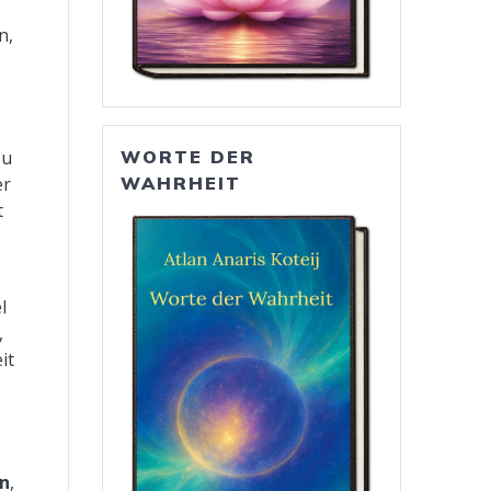
n,
zu
WORTE DER
er
WAHRHEIT
t
l
,
it
on
,