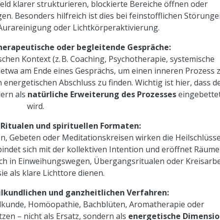
eld klarer strukturieren, blockierte Bereiche öffnen oder
n. Besonders hilfreich ist dies bei feinstofflichen Störunge
, Aurareinigung oder Lichtkörperaktivierung.
therapeutische oder begleitende Gespräche:
schen Kontext (z. B. Coaching, Psychotherapie, systemische
 – etwa am Ende eines Gesprächs, um einen inneren Prozess 
energetischen Abschluss zu finden. Wichtig ist hier, dass d
dern als
natürliche Erweiterung des Prozesses
eingebette
wird.
Ritualen und spirituellen Formaten:
, Gebeten oder Meditationskreisen wirken die Heilschlüsse
bindet sich mit der kollektiven Intention und eröffnet Räume
uch in Einweihungswegen, Übergangsritualen oder Kreisarbe
e als klare Lichttore dienen.
ilkundlichen und ganzheitlichen Verfahren:
ilkunde, Homöopathie, Bachblüten, Aromatherapie oder
zen – nicht als Ersatz, sondern als
energetische Dimensi