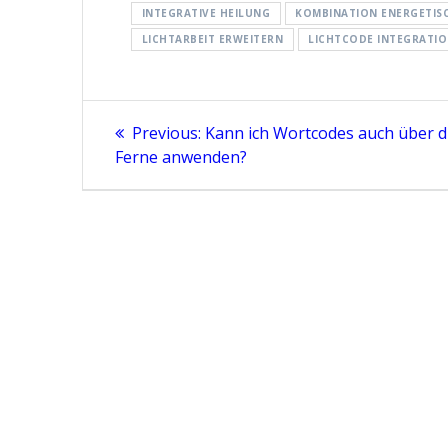
INTEGRATIVE HEILUNG
KOMBINATION ENERGETIS
LICHTARBEIT ERWEITERN
LICHTCODE INTEGRATI
Beitragsnavigation
Previous
Previous:
Kann ich Wortcodes auch über d
post:
Ferne anwenden?