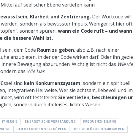
 Mittel auf seelischer Ebene vertiefen kann.
ewusstsein, Klarheit und Zentrierung.
Der Wortcode will
t werden, sondern als bewusster Impuls. Weniger ist hier oft
lstopfen“, sondern spüren,
wann ein Code ruft – und wann
le die bessere Wahl ist.
ll sein, dem Code
Raum zu geben
, also z. B. nach einer
e anzubieten, in der der Code wirken darf. Oder ihn gezie
 innere Bewegung abzurunden. Wichtig ist nicht das
Wie vie
sondern das
Wie klar
.
lüssel sind
kein Konkurrenzsystem
, sondern ein spirituell
, integrativen Heilweise. Wer sie achtsam, liebevoll und im
ndet, wird oft feststellen:
Sie vertiefen, beschleunigen u
glich, sondern durch ihr leises, lichtes Wesen.
 SYNERGIE
ENERGETISCHE VERSTÄRKUNG
FREQUENZHEILUNG
INDEN
HEILMETHODEN VERKNÜPFEN
HEILSCHLÜSSEL KOMBINIEREN