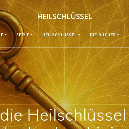
HEILSCHLÜSSEL
ME
SEELE
HEILSCHLÜSSEL
DIE BÜCHER
die Heilschlüsse