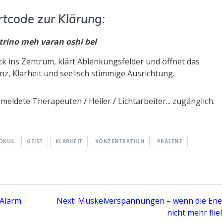
tcode zur Klärung:
trino meh varan oshi bel
ck ins Zentrum, klärt Ablenkungsfelder und öffnet das
nz, Klarheit und seelisch stimmige Ausrichtung.
eldete Therapeuten / Heiler / Lichtarbeiter... zugänglich.
OKUS
GEIST
KLARHEIT
KONZENTRATION
PRÄSENZ
Next
 Alarm
Next:
Muskelverspannungen – wenn die Ene
post:
nicht mehr flie