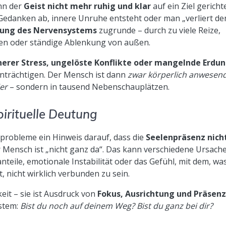
nn der
Geist nicht mehr ruhig und klar
auf ein Ziel gericht
Gedanken ab, innere Unruhe entsteht oder man „verliert de
zung des Nervensystems
zugrunde – durch zu viele Reize,
en oder ständige Ablenkung von außen.
nerer Stress, ungelöste Konflikte oder mangelnde Erdu
nträchtigen. Der Mensch ist dann
zwar körperlich anwesen
er
– sondern in tausend Nebenschauplätzen.
pirituelle Deutung
sprobleme ein Hinweis darauf, dass die
Seelenpräsenz nich
r Mensch ist „nicht ganz da“. Das kann verschiedene Ursach
teile, emotionale Instabilität oder das Gefühl, mit dem, wa
, nicht wirklich verbunden zu sein.
it – sie ist Ausdruck von
Fokus, Ausrichtung und Präsenz
ystem:
Bist du noch auf deinem Weg? Bist du ganz bei dir?