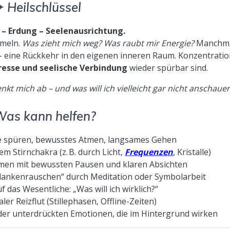
✦
Heilschlüssel
 – Erdung – Seelenausrichtung.
mmeln.
Was zieht mich weg? Was raubt mir Energie?
Manchm
– eine Rückkehr in den eigenen inneren Raum. Konzentratio
eresse und seelische Verbindung
wieder spürbar sind.
nkt mich ab – und was will ich vielleicht gar nicht anschaue
as kann helfen?
 spüren, bewusstes Atmen, langsames Gehen
em Stirnchakra (z. B. durch Licht,
Frequenzen
, Kristalle)
men mit bewussten Pausen und klaren Absichten
ankenrauschen“ durch Meditation oder Symbolarbeit
 das Wesentliche: „Was will ich wirklich?“
ler Reizflut (Stillephasen, Offline-Zeiten)
der unterdrückten Emotionen, die im Hintergrund wirken