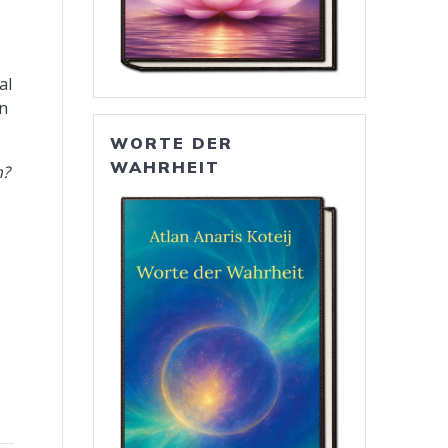
al
n
WORTE DER
WAHRHEIT
n?