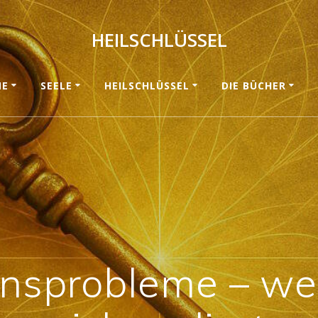
HEILSCHLÜSSEL
ME
SEELE
HEILSCHLÜSSEL
DIE BÜCHER
onsprobleme – we