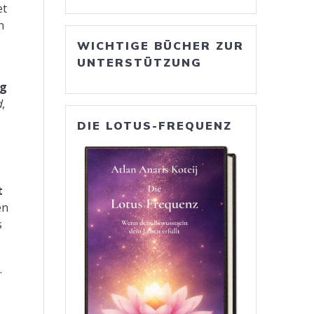
et
n
WICHTIGE BÜCHER ZUR
UNTERSTÜTZUNG
ng
d
,
DIE LOTUS-FREQUENZ
t
en
s
.