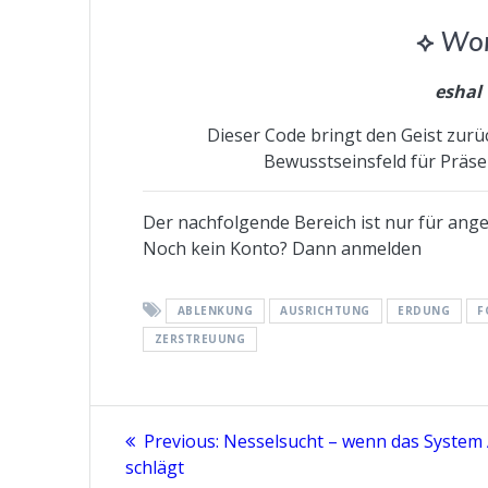
⟡
Wor
eshal 
Dieser Code bringt den Geist zurü
Bewusstseinsfeld für Präse
Der nachfolgende Bereich ist nur für angem
Noch kein Konto? Dann anmelden
ABLENKUNG
AUSRICHTUNG
ERDUNG
F
ZERSTREUUNG
Beitragsnavigation
Previous
Previous:
Nesselsucht – wenn das System
post:
schlägt