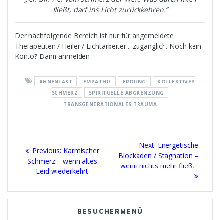
fließt, darf ins Licht zurückkehren.“
Der nachfolgende Bereich ist nur für angemeldete
Therapeuten / Heiler / Lichtarbeiter... zugänglich. Noch kein
Konto? Dann anmelden
AHNENLAST
EMPATHIE
ERDUNG
KOLLEKTIVER
SCHMERZ
SPIRITUELLE ABGRENZUNG
TRANSGENERATIONALES TRAUMA
Beitragsnavigation
Next
Next:
Energetische
Previous
Previous:
Karmischer
post:
Blockaden / Stagnation –
post:
Schmerz – wenn altes
wenn nichts mehr fließt
Leid wiederkehrt
BESUCHERMENÜ