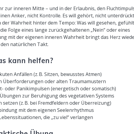
r zur inneren Mitte – und in der Erlaubnis, den Fluchtimpul
en Anker, nicht Kontrolle. Es will gehört, nicht unterdrück
n der Wahrheit hinter dem Tempo: Was will gesehen, gefühlt
 die Folge eines lange zurückgehaltenen „Nein“ oder eines
dung mit der eigenen inneren Wahrheit bringt das Herz wied
 den natürlichen Takt.
s kann helfen?
kuten Anfällen (z. B. Sitzen, bewusstes Atmen)
en Überforderungen oder alten Traumamustern
st- oder Panikimpulsen (energetisch oder somatisch)
-Übungen zur Beruhigung des vegetativen Systems
 setzen (z. B. bei Fremdfeldern oder Überreizung)
erbindung mit dem eigenen Seelenrhythmus
ebenssituationen, die „zu viel“ verlangen
aktische Übung