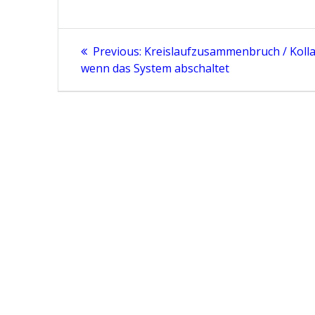
Beitragsnavigation
Previous
Previous:
Kreislaufzusammenbruch / Kolla
post:
wenn das System abschaltet