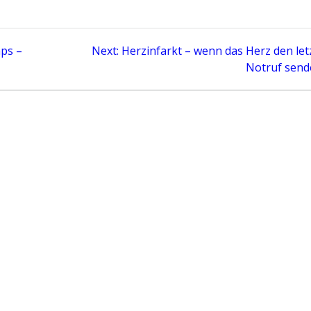
Next
ps –
Next:
Herzinfarkt – wenn das Herz den let
post:
Notruf send