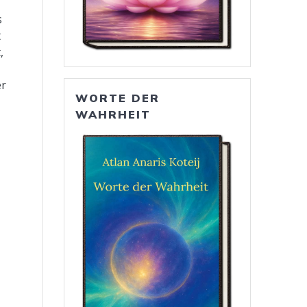
s
t
,
er
WORTE DER
WAHRHEIT