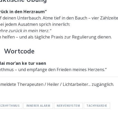
rück in den Herzraum“
f deinen Unterbauch. Atme tief in den Bauch – vier Zählzeit
Bei jedem Ausatmen sprich innerlich:
ehre zurück in mein Herz.“
helfen – und als tägliche Praxis zur Regulierung dienen.
Wortcode
lai mor’an ke tur vaen
ythmus – und empfange den Frieden meines Herzens.“
eldete Therapeuten / Heiler / Lichtarbeiter... zugänglich.
RZRHYTHMUS
INNERER ALARM
NERVENSYSTEM
TACHYKARDIE