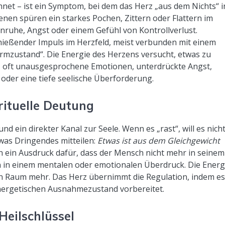
net – ist ein Symptom, bei dem das Herz „aus dem Nichts“ i
fenen spüren ein starkes Pochen, Zittern oder Flattern im
Unruhe, Angst oder einem Gefühl von Kontrollverlust.
chießender Impuls im Herzfeld, meist verbunden mit einem
armzustand“. Die Energie des Herzens versucht, etwas zu
oft unausgesprochene Emotionen, unterdrückte Angst,
oder eine tiefe seelische Überforderung.
rituelle Deutung
d ein direkter Kanal zur Seele. Wenn es „rast“, will es nich
twas Dringendes mitteilen:
Etwas ist aus dem Gleichgewicht
en ein Ausdruck dafür, dass der Mensch nicht mehr in seinem
n in einem mentalen oder emotionalen Überdruck. Die Energ
eren Raum mehr. Das Herz übernimmt die Regulation, indem e
nergetischen Ausnahmezustand vorbereitet.
Heilschlüssel