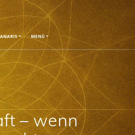
ANARIS
MENÜ
aft – wenn