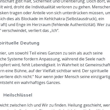
nschaft gibt Halt, Sicherheit und Orientierung. Doch dort, 
 wird, droht die Individualität verloren zu gehen. Mensche
Masken tragen oder Anteile von sich unterdrücken müssen, u
ich dies als Blockade im Kehlchakra (Selbstausdruck), ein
aft) und Enge im Herzraum (fehlende Authentizität). Wer z
 verschwindet, verliert das „Ich“.
pirituelle Deutung
 hier, um sowohl Teil eines Ganzen zu sein als auch seine
ftliche Systeme fordern Anpassung, während die Seele nach
pfert wird, fehlt Lebendigkeit. In Wahrheit ist Gemeinschaf
 eine Bühne, auf der Vielfalt sichtbar wird. Der spirituelle
 verliere dich nicht.“ Nur wenn jeder Mensch seine einzigarti
entsteht ein wahrhaftiges Ganzes.
Heilschlüssel
ewicht zwischen Ich und Wir zu finden. Heilung geschieht, we