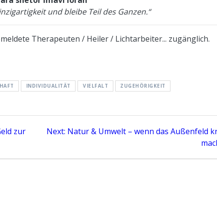
nzigartigkeit und bleibe Teil des Ganzen.“
eldete Therapeuten / Heiler / Lichtarbeiter... zugänglich.
CHAFT
INDIVIDUALITÄT
VIELFALT
ZUGEHÖRIGKEIT
Next
Geld zur
Next:
Natur & Umwelt – wenn das Außenfeld k
post:
mac