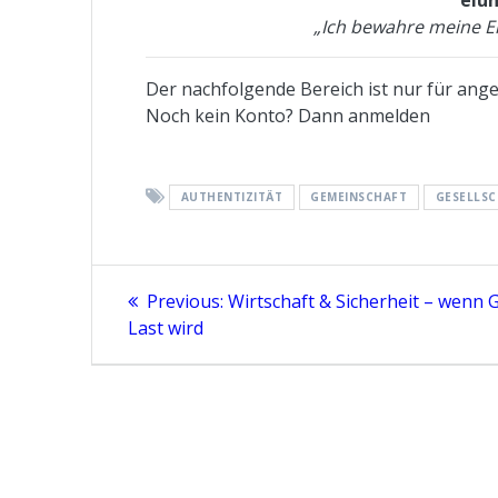
„Ich bewahre meine Ei
Der nachfolgende Bereich ist nur für angem
Noch kein Konto? Dann anmelden
AUTHENTIZITÄT
GEMEINSCHAFT
GESELLS
Beitragsnavigation
Previous
Previous:
Wirtschaft & Sicherheit – wenn 
post:
Last wird