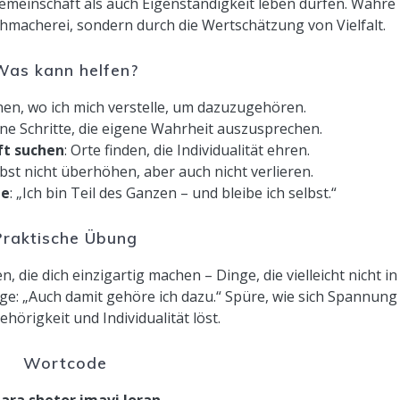
meinschaft als auch Eigenständigkeit leben dürfen. Wahre
ichmacherei, sondern durch die Wertschätzung von Vielfalt.
Was kann helfen?
nen, wo ich mich verstelle, um dazuzugehören.
eine Schritte, die eigene Wahrheit auszusprechen.
t suchen
: Orte finden, die Individualität ehren.
elbst nicht überhöhen, aber auch nicht verlieren.
me
: „Ich bin Teil des Ganzen – und bleibe ich selbst.“
Praktische Übung
n, die dich einzigartig machen – Dinge, die vielleicht nicht in
age: „Auch damit gehöre ich dazu.“ Spüre, wie sich Spannung
hörigkeit und Individualität löst.
Wortcode
ara shetor imavi loran