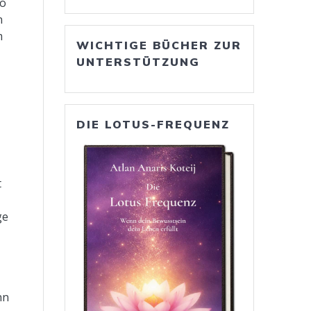
wo
n
m
WICHTIGE BÜCHER ZUR
UNTERSTÜTZUNG
u
DIE LOTUS-FREQUENZ
t
ge
nn