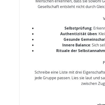
Menschen erkennen, dass sie sowohl Ge
Gesellschaft entsteht nicht durch Gle
Selbstprüfung
: Erken
Authentizität üben
: Kl
Gesunde Gemeinschaf
Innere Balance
: Sich s
Rituale der Selbstannah
Schreibe eine Liste mit drei Eigenschafte
jede Gruppe passen. Lies sie laut und s
zwischen Zuge
elun