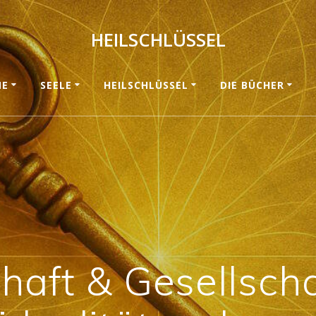
HEILSCHLÜSSEL
ME
SEELE
HEILSCHLÜSSEL
DIE BÜCHER
aft & Gesellsch