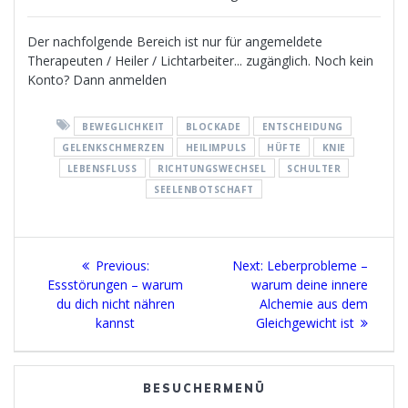
Der nachfolgende Bereich ist nur für angemeldete
Therapeuten / Heiler / Lichtarbeiter... zugänglich. Noch kein
Konto? Dann anmelden
BEWEGLICHKEIT
BLOCKADE
ENTSCHEIDUNG
GELENKSCHMERZEN
HEILIMPULS
HÜFTE
KNIE
LEBENSFLUSS
RICHTUNGSWECHSEL
SCHULTER
SEELENBOTSCHAFT
Beitragsnavigation
Previous
Next
Previous:
Next:
Leberprobleme –
post:
post:
Essstörungen – warum
warum deine innere
du dich nicht nähren
Alchemie aus dem
kannst
Gleichgewicht ist
BESUCHERMENÜ