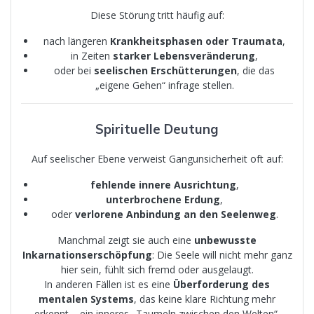
Diese Störung tritt häufig auf:
nach längeren
Krankheitsphasen oder Traumata
,
in Zeiten
starker Lebensveränderung
,
oder bei
seelischen Erschütterungen
, die das
„eigene Gehen“ infrage stellen.
Spirituelle Deutung
Auf seelischer Ebene verweist Gangunsicherheit oft auf:
fehlende innere Ausrichtung
,
unterbrochene Erdung
,
oder
verlorene Anbindung an den Seelenweg
.
Manchmal zeigt sie auch eine
unbewusste
Inkarnationserschöpfung
: Die Seele will nicht mehr ganz
hier sein, fühlt sich fremd oder ausgelaugt.
In anderen Fällen ist es eine
Überforderung des
mentalen Systems
, das keine klare Richtung mehr
erkennt – ein inneres „Taumeln zwischen den Welten“.