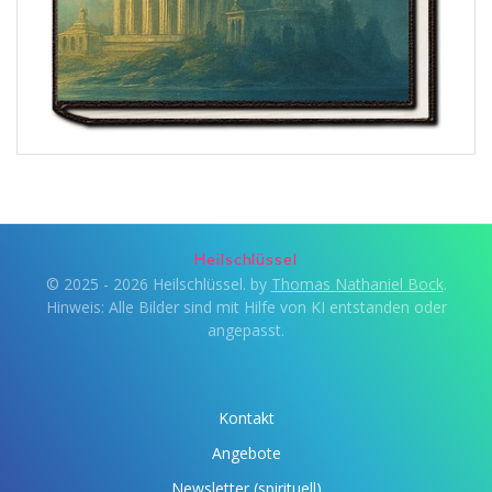
Heilschlüssel
© 2025 - 2026 Heilschlüssel. by
Thomas Nathaniel Bock
.
Hinweis: Alle Bilder sind mit Hilfe von KI entstanden oder
angepasst.
Kontakt
Angebote
Newsletter (spirituell)