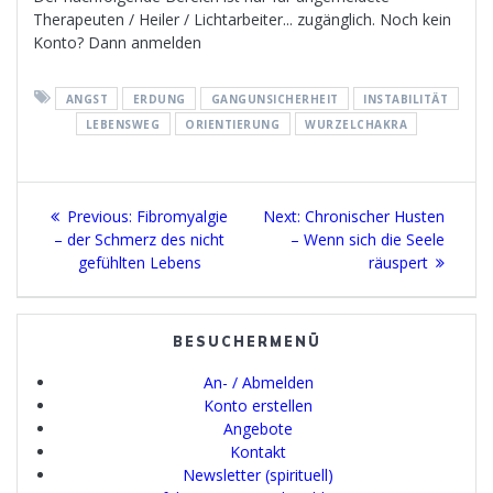
Therapeuten / Heiler / Lichtarbeiter... zugänglich. Noch kein
Konto? Dann anmelden
ANGST
ERDUNG
GANGUNSICHERHEIT
INSTABILITÄT
LEBENSWEG
ORIENTIERUNG
WURZELCHAKRA
Beitragsnavigation
Previous
Next
Previous:
Fibromyalgie
Next:
Chronischer Husten
post:
post:
– der Schmerz des nicht
– Wenn sich die Seele
gefühlten Lebens
räuspert
BESUCHERMENÜ
An- / Abmelden
Konto erstellen
Angebote
Kontakt
Newsletter (spirituell)