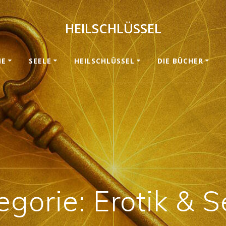
HEILSCHLÜSSEL
ME
SEELE
HEILSCHLÜSSEL
DIE BÜCHER
egorie:
Erotik & S