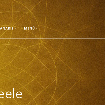
ANARIS
MENÜ
eele