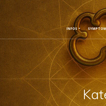
Skip
to
content
INFOS
SYMPTO
Kat