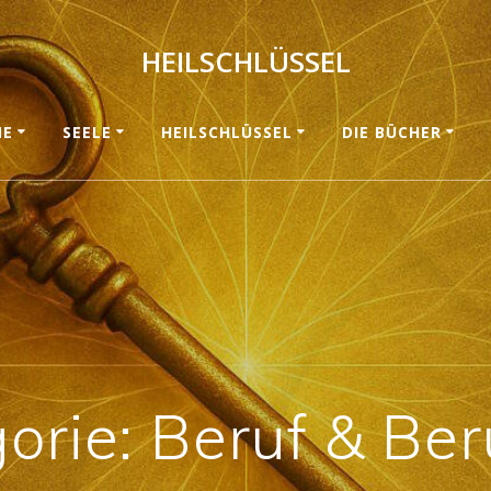
HEILSCHLÜSSEL
ME
SEELE
HEILSCHLÜSSEL
DIE BÜCHER
orie:
Beruf & Be