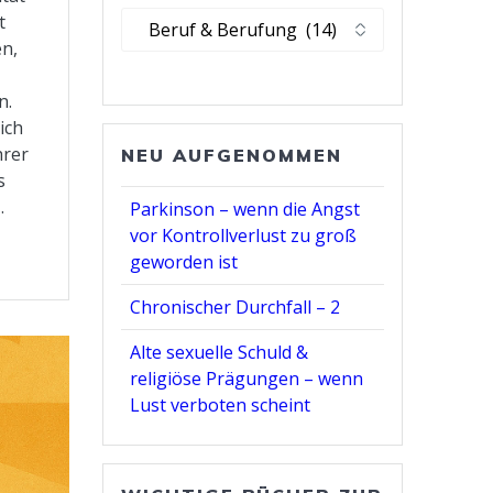
Kategorie
t
wählen
en,
n.
ich
hrer
NEU AUFGENOMMEN
s
…
Parkinson – wenn die Angst
vor Kontrollverlust zu groß
geworden ist
Chronischer Durchfall – 2
Alte sexuelle Schuld &
religiöse Prägungen – wenn
Lust verboten scheint