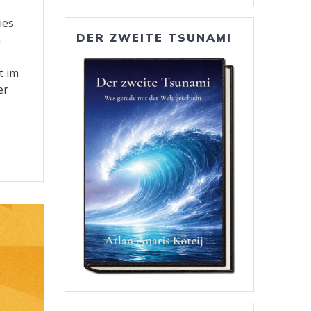
ies
DER ZWEITE TSUNAMI
n
t im
er