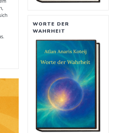
nem
n,
sich
WORTE DER
WAHRHEIT
s.